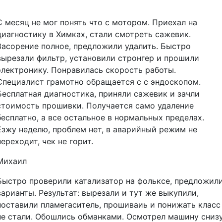
С месяц не мог понять что с мотором. Приехал на
диагностику в Химках, стали смотреть сажевик.
Засорение полное, предложили удалить. Быстро
вырезали фильтр, установили стронгер и прошили
электронику. Понравилась скорость работы.
Специалист грамотно обращается с с эндоскопом.
Бесплатная диагностика, приняли сажевик и зачли
стоимость прошивки. Получается само удаление
бесплатно, а все остальное в нормальных пределах.
Езжу неделю, проблем нет, в аварийный режим не
переходит, чек не горит.
Михаил
Быстро проверили катализатор на фольксе, предложил
варианты. Результат: вырезали и тут же выкупили,
поставили пламегаситель, прошиваиь и понижать класс
не стали. Обошлись обманками. Осмотрел машину снизу