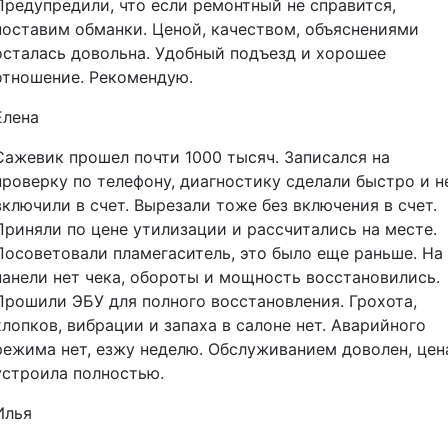
Предупредили, что если ремонтный не справится,
поставим обманки. Ценой, качеством, объяснениями
осталась довольна. Удобный подъезд и хорошее
отношение. Рекомендую.
Елена
Сажевик прошел почти 1000 тысяч. Записался на
проверку по телефону, диагностику сделали быстро и н
включили в счет. Вырезали тоже без включения в счет.
Приняли по цене утилизации и рассчитались на месте.
Посоветовали пламегаситель, это было еще раньше. На
панели нет чека, обороты и мощность восстановились.
Прошили ЭБУ для полного восстановления. Грохота,
хлопков, вибрации и запаха в салоне нет. Аварийного
режима нет, езжу неделю. Обслуживанием доволен, цен
устроила полностью.
Илья