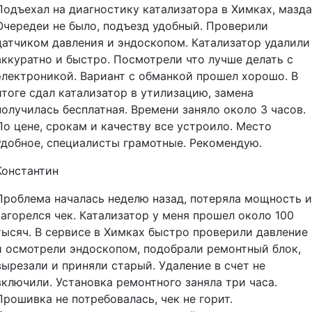
Подъехал на диагностику катализатора в Химках, мазда
Очередеи не было, подъезд удобный. Проверили
датчиком давления и эндоскопом. Катализатор удалили
аккуратно и быстро. Посмотрели что лучше делать с
электроникой. Вариант с обманкой прошел хорошо. В
итоге сдал катализатор в утилизацию, замена
получилась бесплатная. Времени заняло около 3 часов.
По цене, срокам и качеству все устроило. Место
удобное, специалисты грамотные. Рекомендую.
Константин
Проблема началась неделю назад, потеряла мощность и
загорелся чек. Катализатор у меня прошел около 100
тысяч. В сервисе в Химках быстро проверили давление
и осмотрели эндоскопом, подобрали ремонтный блок,
вырезали и приняли старый. Удаление в счет не
включили. Установка ремонтного заняла три часа.
Прошивка не потребовалась, чек не горит.