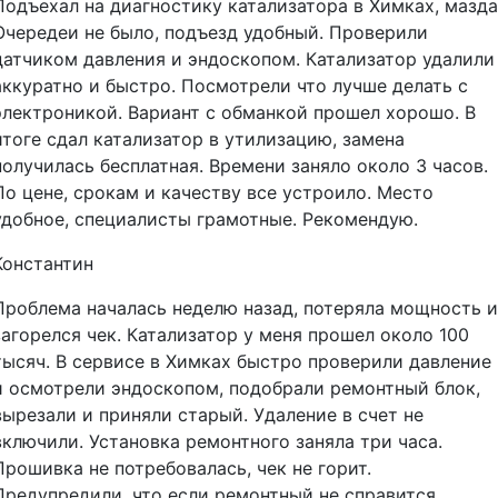
Подъехал на диагностику катализатора в Химках, мазда
Очередеи не было, подъезд удобный. Проверили
датчиком давления и эндоскопом. Катализатор удалили
аккуратно и быстро. Посмотрели что лучше делать с
электроникой. Вариант с обманкой прошел хорошо. В
итоге сдал катализатор в утилизацию, замена
получилась бесплатная. Времени заняло около 3 часов.
По цене, срокам и качеству все устроило. Место
удобное, специалисты грамотные. Рекомендую.
Константин
Проблема началась неделю назад, потеряла мощность и
загорелся чек. Катализатор у меня прошел около 100
тысяч. В сервисе в Химках быстро проверили давление
и осмотрели эндоскопом, подобрали ремонтный блок,
вырезали и приняли старый. Удаление в счет не
включили. Установка ремонтного заняла три часа.
Прошивка не потребовалась, чек не горит.
Предупредили, что если ремонтный не справится,