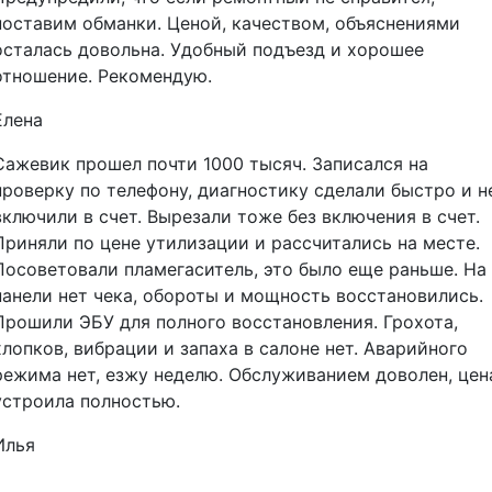
поставим обманки. Ценой, качеством, объяснениями
осталась довольна. Удобный подъезд и хорошее
отношение. Рекомендую.
Елена
Сажевик прошел почти 1000 тысяч. Записался на
проверку по телефону, диагностику сделали быстро и н
включили в счет. Вырезали тоже без включения в счет.
Приняли по цене утилизации и рассчитались на месте.
Посоветовали пламегаситель, это было еще раньше. На
панели нет чека, обороты и мощность восстановились.
Прошили ЭБУ для полного восстановления. Грохота,
хлопков, вибрации и запаха в салоне нет. Аварийного
режима нет, езжу неделю. Обслуживанием доволен, цен
устроила полностью.
Илья