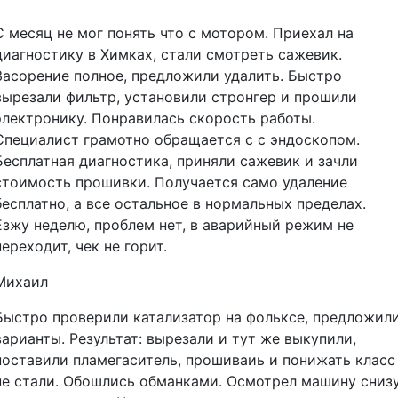
С месяц не мог понять что с мотором. Приехал на
диагностику в Химках, стали смотреть сажевик.
Засорение полное, предложили удалить. Быстро
вырезали фильтр, установили стронгер и прошили
электронику. Понравилась скорость работы.
Специалист грамотно обращается с с эндоскопом.
Бесплатная диагностика, приняли сажевик и зачли
стоимость прошивки. Получается само удаление
бесплатно, а все остальное в нормальных пределах.
Езжу неделю, проблем нет, в аварийный режим не
переходит, чек не горит.
Михаил
Быстро проверили катализатор на фольксе, предложил
варианты. Результат: вырезали и тут же выкупили,
поставили пламегаситель, прошиваиь и понижать класс
не стали. Обошлись обманками. Осмотрел машину снизу