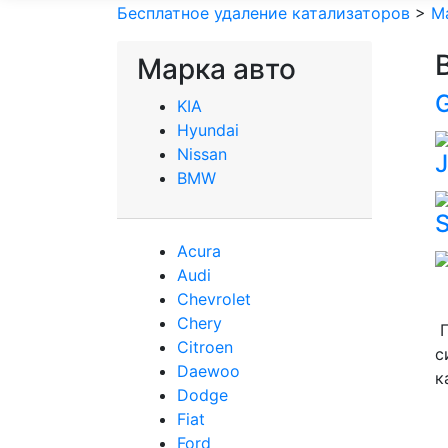
Бесплатное удаление катализаторов
>
М
Марка авто
G
KIA
Hyundai
Nissan
BMW
Acura
Audi
Сhevrolet
Chery
П
Сitroen
с
Daewoo
к
Dodge
Fiat
Ford