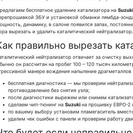
редлагаем бесплатное удаление катализатора на
Suzuk
ерепрошивкой ЭБУ и установкой обманки лямбда-зонда
ощность, динамику, в салоне появился запах, постоянн
ора вырезать и удалить каталитический нейтрализатор
Как правильно вырезать кат
аталитический нейтрализатор отвечает за очистку вых
бычно он рассчитан на пробег 100 – 120 тысяч километ
грессивной манере вождения напыление драгметаллов 
бесплатная диагностика — мы проверим нейтрализ
противодавление без снятия узла;
после диагностики вырежем или снимем катализат
сделаем чип-тюнинг на
Suzuki
на прошивку ЕВРО-2 
по вашему выбору установим пламегаситель вместо
удалим чек ошибки с панели и проверим работу дв
Что будет если неправильно