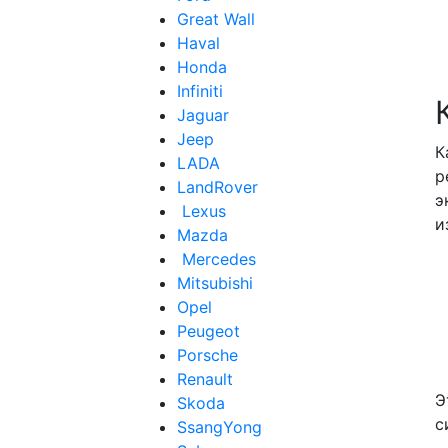
Great Wall
Haval
Honda
Infiniti
Jaguar
Jeep
К
LADA
р
LandRover
э
Lexus
и
Mazda
Mercedes
Mitsubishi
Opel
Peugeot
Porsche
Renault
Э
Skoda
с
SsangYong