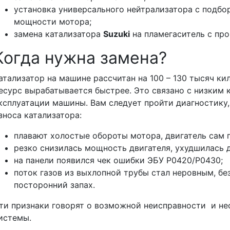
установка универсального нейтрализатора с подбо
мощности мотора;
замена катализатора
Suzuki
на пламегаситель с пр
Когда нужна замена?
атализатор на машине рассчитан на 100 – 130 тысяч ки
есурс вырабатывается быстрее. Это связано с низким 
ксплуатации машины. Вам следует пройти диагностику,
зноса катализатора:
плавают холостые обороты мотора, двигатель сам п
резко снизилась мощность двигателя, ухудшилась 
на панели появился чек ошибки ЭБУ Р0420/Р0430;
поток газов из выхлопной трубы стал неровным, без
посторонний запах.
ти признаки говорят о возможной неисправности и н
истемы.