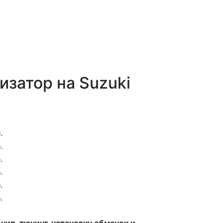
изатор на Suzuki
.
.
.
.
.
.
чип-тюнинг, установку обманок и