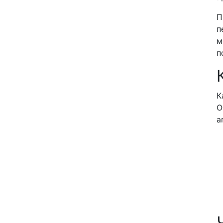
П
п
м
п
К
О
а