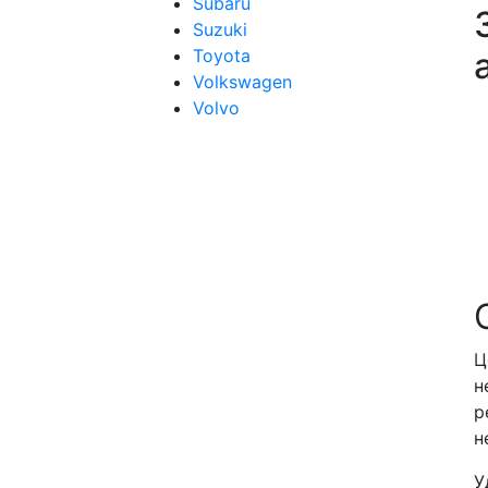
Subaru
Suzuki
Toyota
Volkswagen
Volvo
Ц
н
р
н
У