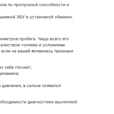
ром по пропускной способности и
ошивкой ЭБУ и установкой обманок.
лометров пробега. Чаще всего его
качеством топлива и условиями
 если на вашей
п
оявились признаки
о себе глохнет;
динамика;
 давления, в салоне появился
еобходимости диагностики выхлопной