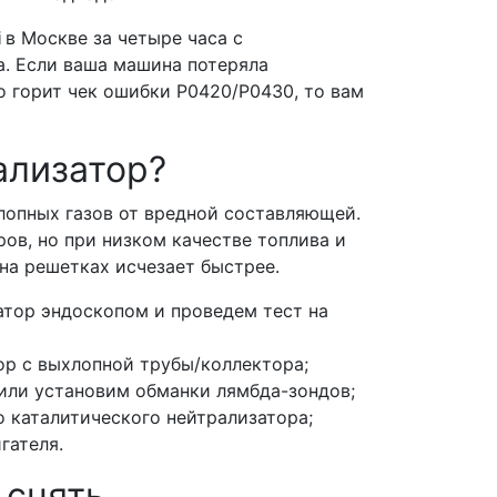
i
в Москве за четыре часа с
. Если ваша машина потеряла
о горит чек ошибки Р0420/Р0430, то вам
.
ализатор?
лопных газов от вредной составляющей.
ров, но при низком качестве топлива и
на решетках исчезает быстрее.
атор эндоскопом и проведем тест на
ор с выхлопной трубы/коллектора;
или установим обманки лямбда-зондов;
 каталитического нейтрализатора;
игателя.
 снять